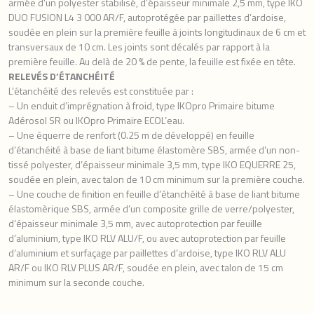
armée d’un polyester stabilisé, d’épaisseur minimale 2,5 mm, type IKO
DUO FUSION L4 3 000 AR/F, autoprotégée par paillettes d’ardoise,
soudée en plein sur la première feuille à joints longitudinaux de 6 cm et
transversaux de 10 cm. Les joints sont décalés par rapport à la
première feuille. Au delà de 20 % de pente, la feuille est fixée en tête.
RELEVÉS D’ÉTANCHÉITÉ
L’étanchéité des relevés est constituée par :
– Un enduit d’imprégnation à froid, type IKOpro Primaire bitume
Adérosol SR ou IKOpro Primaire ECOL’eau.
– Une équerre de renfort (0.25 m de développé) en feuille
d’étanchéité à base de liant bitume élastomère SBS, armée d’un non-
tissé polyester, d’épaisseur minimale 3,5 mm, type IKO EQUERRE 25,
soudée en plein, avec talon de 10 cm minimum sur la première couche.
– Une couche de finition en feuille d’étanchéité à base de liant bitume
élastomèrique SBS, armée d’un composite grille de verre/polyester,
d’épaisseur minimale 3,5 mm, avec autoprotection par feuille
d’aluminium, type IKO RLV ALU/F, ou avec autoprotection par feuille
d’aluminium et surfaçage par paillettes d’ardoise, type IKO RLV ALU
AR/F ou IKO RLV PLUS AR/F, soudée en plein, avec talon de 15 cm
minimum sur la seconde couche.