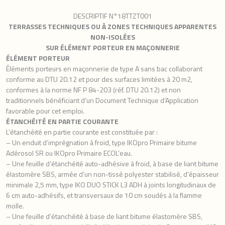
DESCRIPTIF N°18TTZT001
TERRASSES TECHNIQUES OU À ZONES TECHNIQUES APPARENTES
NON-ISOLÉES
SUR ÉLÉMENT PORTEUR EN MAÇONNERIE
ÉLÉMENT PORTEUR
Éléments porteurs en maçonnerie de type A sans bac collaborant
conforme au DTU 20.12 et pour des surfaces limitées à 20 m2,
conformes à la norme NF P 84-203 (réf. DTU 20.12) et non
traditionnels bénéficiant d’un Document Technique d’Application
favorable pour cet emploi.
ÉTANCHÉITÉ EN PARTIE COURANTE
L’étanchéité en partie courante est constituée par :
– Un enduit d’imprégnation à froid, type IKOpro Primaire bitume
Adérosol SR ou IKOpro Primaire ECOL’eau.
– Une feuille d’étanchéité auto-adhésive à froid, à base de liant bitume
élastomère SBS, armée d’un non-tissé polyester stabilisé, d’épaisseur
minimale 2,5 mm, type IKO DUO STICK L3 ADH à joints longitudinaux de
6 cm auto-adhésifs, et transversaux de 10 cm soudés à la flamme
molle.
– Une feuille d’étanchéité à base de liant bitume élastomère SBS,