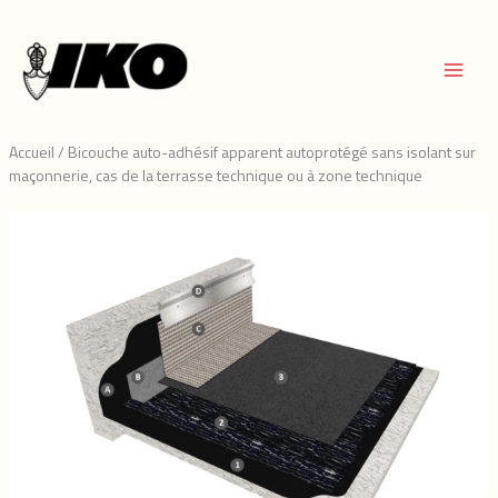
Aller
au
contenu
Accueil
/
Bicouche auto-adhésif apparent autoprotégé sans isolant sur
maçonnerie, cas de la terrasse technique ou à zone technique