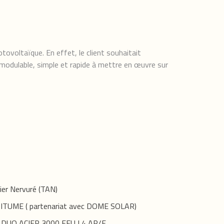
ovoltaïque. En effet, le client souhaitait
e modulable, simple et rapide à mettre en œuvre sur
cier Nervuré (TAN)
ITUME ( partenariat avec DOME SOLAR)
O DUO ACIER 3000 FEU L4 AR/F