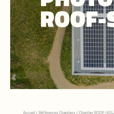
ROOF-
Accueil
/
Références Chantiers
/
Chantier ROOF-SOL