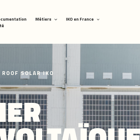
ocumentation
Métiers
IKO en France
ité
 ROOF SOLAR IKO
IER
VOLTAÏQU