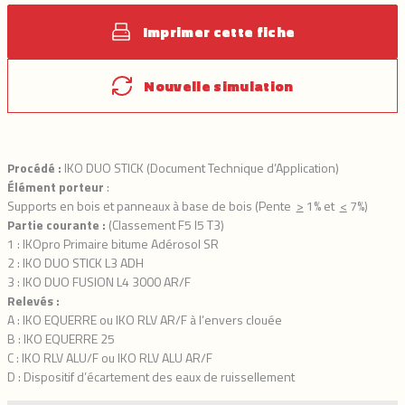
Imprimer cette fiche
Nouvelle simulation
Procédé :
IKO DUO STICK (Document Technique d’Application)
Élément porteur
:
Supports en bois et panneaux à base de bois (Pente
>
1% et
<
7%)
Partie courante :
(Classement F5 I5 T3)
1 : IKOpro Primaire bitume Adérosol SR
2 : IKO DUO STICK L3 ADH
3 : IKO DUO FUSION L4 3000 AR/F
Relevés :
A : IKO EQUERRE ou IKO RLV AR/F à l’envers clouée
B : IKO EQUERRE 25
C : IKO RLV ALU/F ou IKO RLV ALU AR/F
D : Dispositif d’écartement des eaux de ruissellement