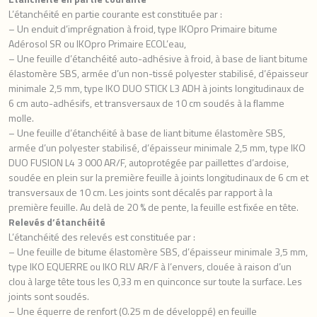
L’étanchéité en partie courante est constituée par :
– Un enduit d’imprégnation à froid, type IKOpro Primaire bitume
Adérosol SR ou IKOpro Primaire ECOL’eau,
– Une feuille d’étanchéité auto-adhésive à froid, à base de liant bitume
élastomère SBS, armée d’un non-tissé polyester stabilisé, d’épaisseur
minimale 2,5 mm, type IKO DUO STICK L3 ADH à joints longitudinaux de
6 cm auto-adhésifs, et transversaux de 10 cm soudés à la flamme
molle.
– Une feuille d’étanchéité à base de liant bitume élastomère SBS,
armée d’un polyester stabilisé, d’épaisseur minimale 2,5 mm, type IKO
DUO FUSION L4 3 000 AR/F, autoprotégée par paillettes d’ardoise,
soudée en plein sur la première feuille à joints longitudinaux de 6 cm et
transversaux de 10 cm. Les joints sont décalés par rapport à la
première feuille. Au delà de 20 % de pente, la feuille est fixée en tête.
Relevés d’étanchéité
L’étanchéité des relevés est constituée par :
– Une feuille de bitume élastomère SBS, d’épaisseur minimale 3,5 mm,
type IKO EQUERRE ou IKO RLV AR/F à l’envers, clouée à raison d’un
clou à large tête tous les 0,33 m en quinconce sur toute la surface. Les
joints sont soudés.
– Une équerre de renfort (0.25 m de développé) en feuille