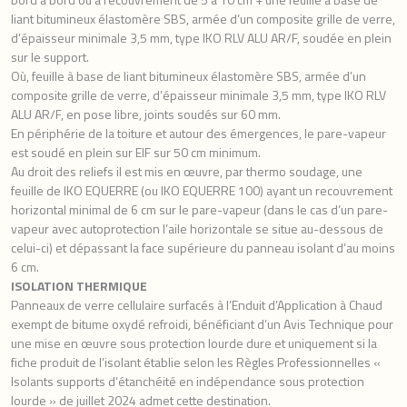
liant bitumineux élastomère SBS, armée d’un composite grille de verre,
d’épaisseur minimale 3,5 mm, type IKO RLV ALU AR/F, soudée en plein
sur le support.
Où, feuille à base de liant bitumineux élastomère SBS, armée d’un
composite grille de verre, d’épaisseur minimale 3,5 mm, type IKO RLV
ALU AR/F, en pose libre, joints soudés sur 60 mm.
En périphérie de la toiture et autour des émergences, le pare-vapeur
est soudé en plein sur EIF sur 50 cm minimum.
Au droit des reliefs il est mis en œuvre, par thermo soudage, une
feuille de IKO EQUERRE (ou IKO EQUERRE 100) ayant un recouvrement
horizontal minimal de 6 cm sur le pare-vapeur (dans le cas d’un pare-
vapeur avec autoprotection l’aile horizontale se situe au-dessous de
celui-ci) et dépassant la face supérieure du panneau isolant d’au moins
6 cm.
ISOLATION THERMIQUE
Panneaux de verre cellulaire surfacés à l’Enduit d’Application à Chaud
exempt de bitume oxydé refroidi, bénéficiant d’un Avis Technique pour
une mise en œuvre sous protection lourde dure et uniquement si la
fiche produit de l’isolant établie selon les Règles Professionnelles «
Isolants supports d’étanchéité en indépendance sous protection
lourde » de juillet 2024 admet cette destination.