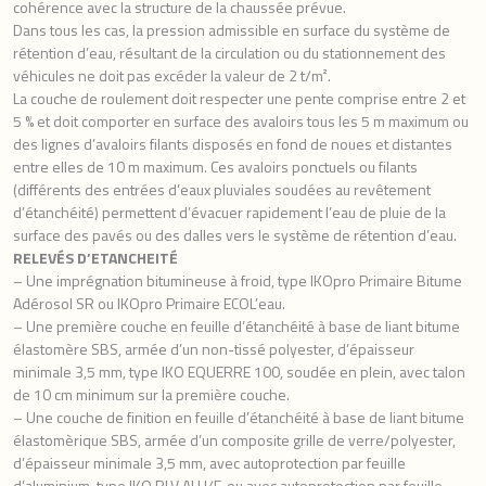
cohérence avec la structure de la chaussée prévue.
Dans tous les cas, la pression admissible en surface du système de
rétention d’eau, résultant de la circulation ou du stationnement des
véhicules ne doit pas excéder la valeur de 2 t/m².
La couche de roulement doit respecter une pente comprise entre 2 et
5 % et doit comporter en surface des avaloirs tous les 5 m maximum ou
des lignes d’avaloirs filants disposés en fond de noues et distantes
entre elles de 10 m maximum. Ces avaloirs ponctuels ou filants
(différents des entrées d’eaux pluviales soudées au revêtement
d’étanchéité) permettent d’évacuer rapidement l’eau de pluie de la
surface des pavés ou des dalles vers le système de rétention d’eau.
RELEVÉS D’ETANCHEITÉ
– Une imprégnation bitumineuse à froid, type IKOpro Primaire Bitume
Adérosol SR ou IKOpro Primaire ECOL’eau.
– Une première couche en feuille d’étanchéité à base de liant bitume
élastomère SBS, armée d’un non-tissé polyester, d’épaisseur
minimale 3,5 mm, type IKO EQUERRE 100, soudée en plein, avec talon
de 10 cm minimum sur la première couche.
– Une couche de finition en feuille d’étanchéité à base de liant bitume
élastomèrique SBS, armée d’un composite grille de verre/polyester,
d’épaisseur minimale 3,5 mm, avec autoprotection par feuille
d’aluminium, type IKO RLV ALU/F, ou avec autoprotection par feuille