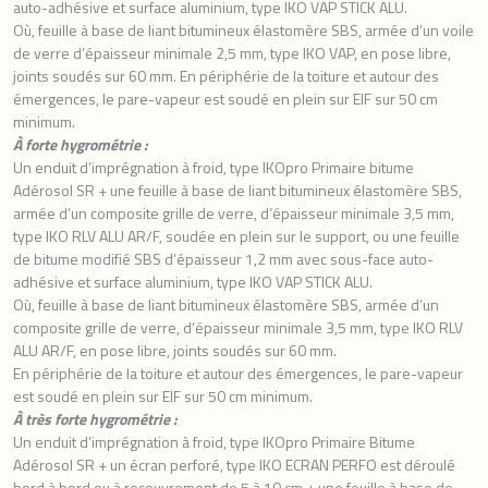
auto-adhésive et surface aluminium, type IKO VAP STICK ALU.
Où, feuille à base de liant bitumineux élastomère SBS, armée d’un voile
de verre d’épaisseur minimale 2,5 mm, type IKO VAP, en pose libre,
joints soudés sur 60 mm. En périphérie de la toiture et autour des
émergences, le pare-vapeur est soudé en plein sur EIF sur 50 cm
minimum.
À forte hygrométrie :
Un enduit d’imprégnation à froid, type IKOpro Primaire bitume
Adérosol SR + une feuille à base de liant bitumineux élastomère SBS,
armée d’un composite grille de verre, d’épaisseur minimale 3,5 mm,
type IKO RLV ALU AR/F, soudée en plein sur le support, ou une feuille
de bitume modifié SBS d’épaisseur 1,2 mm avec sous-face auto-
adhésive et surface aluminium, type IKO VAP STICK ALU.
Où, feuille à base de liant bitumineux élastomère SBS, armée d’un
composite grille de verre, d’épaisseur minimale 3,5 mm, type IKO RLV
ALU AR/F, en pose libre, joints soudés sur 60 mm.
En périphérie de la toiture et autour des émergences, le pare-vapeur
est soudé en plein sur EIF sur 50 cm minimum.
À très forte hygrométrie :
Un enduit d’imprégnation à froid, type IKOpro Primaire Bitume
Adérosol SR + un écran perforé, type IKO ECRAN PERFO est déroulé
bord à bord ou à recouvrement de 5 à 10 cm + une feuille à base de