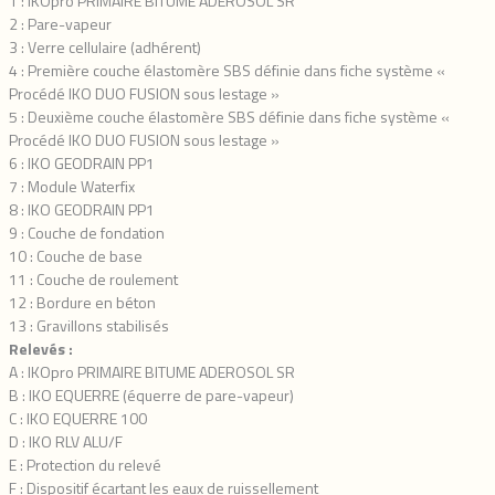
1 : IKOpro PRIMAIRE BITUME ADEROSOL SR
2 : Pare-vapeur
3 : Verre cellulaire (adhérent)
4 : Première couche élastomère SBS définie dans fiche système «
Procédé IKO DUO FUSION sous lestage »
5 : Deuxième couche élastomère SBS définie dans fiche système «
Procédé IKO DUO FUSION sous lestage »
6 : IKO GEODRAIN PP1
7 : Module Waterfix
8 : IKO GEODRAIN PP1
9 : Couche de fondation
10 : Couche de base
11 : Couche de roulement
12 : Bordure en béton
13 : Gravillons stabilisés
Relevés :
A : IKOpro PRIMAIRE BITUME ADEROSOL SR
B : IKO EQUERRE (équerre de pare-vapeur)
C : IKO EQUERRE 100
D : IKO RLV ALU/F
E : Protection du relevé
F : Dispositif écartant les eaux de ruissellement