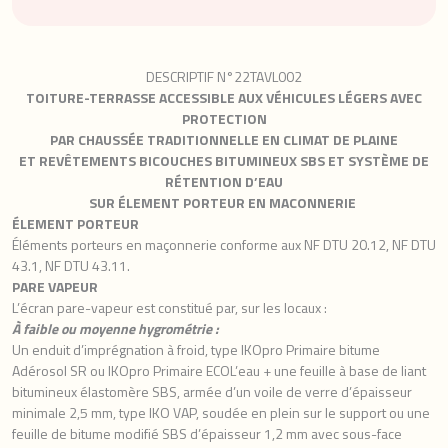
DESCRIPTIF N°22TAVL002
TOITURE-TERRASSE ACCESSIBLE AUX VÉHICULES LÉGERS AVEC
PROTECTION
PAR CHAUSSÉE TRADITIONNELLE EN CLIMAT DE PLAINE
ET REVÊTEMENTS BICOUCHES BITUMINEUX SBS ET SYSTÈME DE
RÉTENTION D’EAU
SUR ÉLEMENT PORTEUR EN MACONNERIE
ÉLEMENT PORTEUR
Éléments porteurs en maçonnerie conforme aux NF DTU 20.12, NF DTU
43.1, NF DTU 43.11.
PARE VAPEUR
L’écran pare-vapeur est constitué par, sur les locaux :
À faible ou moyenne hygrométrie :
Un enduit d’imprégnation à froid, type IKOpro Primaire bitume
Adérosol SR ou IKOpro Primaire ECOL’eau + une feuille à base de liant
bitumineux élastomère SBS, armée d’un voile de verre d’épaisseur
minimale 2,5 mm, type IKO VAP, soudée en plein sur le support ou une
feuille de bitume modifié SBS d’épaisseur 1,2 mm avec sous-face