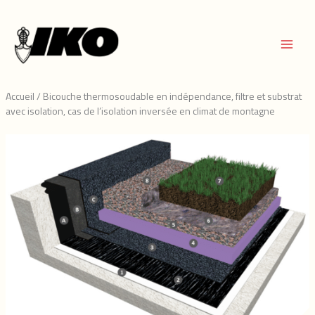
Aller
au
contenu
Accueil
/
Bicouche thermosoudable en indépendance, filtre et substrat
avec isolation, cas de l’isolation inversée en climat de montagne