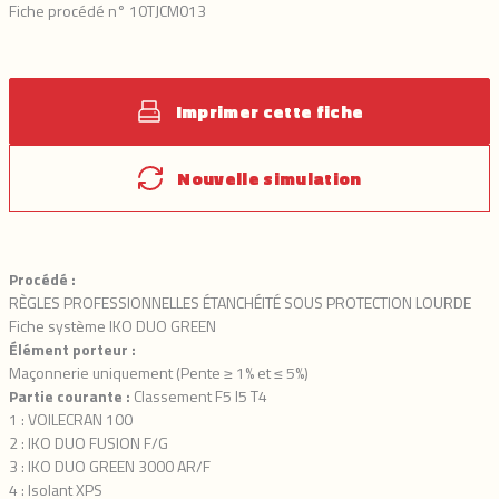
Fiche procédé n° 10TJCM013
Imprimer cette fiche
Nouvelle simulation
Procédé :
RÈGLES PROFESSIONNELLES ÉTANCHÉITÉ SOUS PROTECTION LOURDE
Fiche système IKO DUO GREEN
Élément porteur :
Maçonnerie uniquement (Pente ≥ 1% et ≤ 5%)
Partie courante :
Classement F5 I5 T4
1 : VOILECRAN 100
2 : IKO DUO FUSION F/G
3 : IKO DUO GREEN 3000 AR/F
4 : Isolant XPS