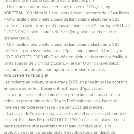
L’étanchéité en partie courante est constituée par :
– Un écran d’indépendance en voile de verre 100 g/m², type
VOILECRAN 100, déroulé à sec, joints à recouvrements de 10 cm libres.
– Une feuille d’étanchéité à base de liant bitume élastomère SBS,
armée d’un voile de verre, d’épaisseur minimale 2,5 mm, type IKO DUO
FUSION F/G, à joints soudés de 6 cm (longitudinaux) et de 10 cm
(transversaux).
– Une feuille d’étanchéité à base de liant bitume élastomère SBS,
armée d’un non tissé polyester, d’épaisseur minimale 3,0 mm, type
IKO DUO GREEN 3000 AR/F, soudée en plein sur la première feuille, à
joints soudés de 6 cm (longitudinaux) et de 10 cm (transversaux).
Les joints sont décalés par rapport à la première couche.
ISOLATION THERMIQUE
Les isolants en polystyrène extrudé (XPS) en pose inversée sont mis
en œuvre selon leur Document Technique d’Application.
Les panneaux isolants admis et leur protection sont mis en œuvre
selon les prescriptions des Règles Professionnelles « Isolation
inversée de toiture-terrasse » de juin 2021 qui précise :
– La nature de l’écran de séparation éventuel entre le revêtement et
l’isolant. Est admis l’écran IKO FILTRE 170. En climat de plaine, il n’est
pas nécessaire si le revêtement est auto-protégé et/ou si la
protection est en dalles sur plots. Il est obligatoire en climat de