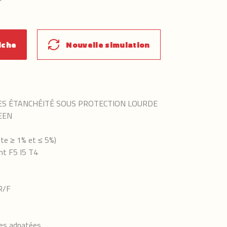
iche
Nouvelle simulation
ES ÉTANCHÉITÉ SOUS PROTECTION LOURDE
EEN
te ≥ 1% et ≤ 5%)
t F5 I5 T4
R/F
tes adpatées