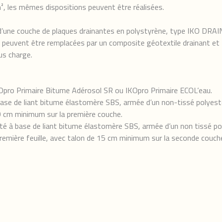
², les mêmes dispositions peuvent être réalisées.
.
d’une couche de plaques drainantes en polystyrène, type IKO DRAIN,
te peuvent être remplacées par un composite géotextile drainant et 
s charge.
KOpro Primaire Bitume Adérosol SR ou IKOpro Primaire ECOL’eau.
 base de liant bitume élastomère SBS, armée d’un non-tissé polyest
 cm minimum sur la première couche.
éité à base de liant bitume élastomère SBS, armée d’un non tissé p
emière feuille, avec talon de 15 cm minimum sur la seconde couch