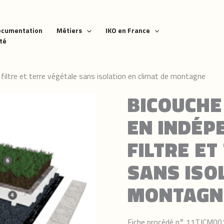
ocumentation
Métiers
IKO en France
ité
iltre et terre végétale sans isolation en climat de montagne
BICOUCH
EN INDÉP
FILTRE ET
SANS ISO
MONTAGN
Fiche procédé n° 11TJCM00