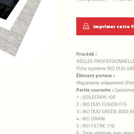
Imprimer cette f
Procédé :
RÈGLES PROFESSIONNELL
Fiche système IKO DUO GR
Élément porteur :
Maçonnerie uniquement (Pen
Partie courante :
Classemen
1 : VOILECRAN 100
2 : IKO DUO FUSION F/G
3 : IKO DUO GREEN 3000 A
4 : IKO DRAIN
5 : IKO FILTRE 170
6 : Terre végétale avec plan