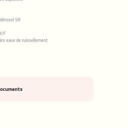
Adérosol SR
R/F
des eaux de ruissellement
documents