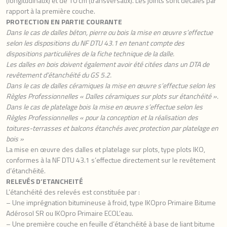
(longitudinaux) et de 10 cm (transversaux). Les joints sont décalés par
rapport à la première couche.
PROTECTION EN PARTIE COURANTE
Dans le cas de dalles béton, pierre ou bois la mise en œuvre s’effectue
selon les dispositions du NF DTU 43.1 en tenant compte des
dispositions particulières de la fiche technique de la dalle.
Les dalles en bois doivent également avoir été citées dans un DTA de
revêtement d’étanchéité du GS 5.2.
Dans le cas de dalles céramiques la mise en œuvre s’effectue selon les
Règles Professionnelles « Dalles céramiques sur plots sur étanchéité ».
Dans le cas de platelage bois la mise en œuvre s’effectue selon les
Règles Professionnelles « pour la conception et la réalisation des
toitures-terrasses et balcons étanchés avec protection par platelage en
bois »
La mise en œuvre des dalles et platelage sur plots, type plots IKO,
conformes à la NF DTU 43.1 s’effectue directement sur le revêtement
d’étanchéité.
RELEVÉS D’ETANCHEITÉ
L’étanchéité des relevés est constituée par :
– Une imprégnation bitumineuse à froid, type IKOpro Primaire Bitume
Adérosol SR ou IKOpro Primaire ECOL’eau.
– Une première couche en feuille d’étanchéité à base de liant bitume