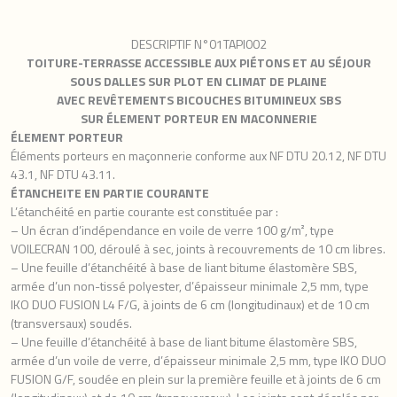
DESCRIPTIF N°01TAPI002
TOITURE-TERRASSE ACCESSIBLE AUX PIÉTONS ET AU SÉJOUR
SOUS DALLES SUR PLOT EN CLIMAT DE PLAINE
AVEC REVÊTEMENTS BICOUCHES BITUMINEUX SBS
SUR ÉLEMENT PORTEUR EN MACONNERIE
ÉLEMENT PORTEUR
Éléments porteurs en maçonnerie conforme aux NF DTU 20.12, NF DTU
43.1, NF DTU 43.11.
ÉTANCHEITE EN PARTIE COURANTE
L’étanchéité en partie courante est constituée par :
– Un écran d’indépendance en voile de verre 100 g/m², type
VOILECRAN 100, déroulé à sec, joints à recouvrements de 10 cm libres.
– Une feuille d’étanchéité à base de liant bitume élastomère SBS,
armée d’un non-tissé polyester, d’épaisseur minimale 2,5 mm, type
IKO DUO FUSION L4 F/G, à joints de 6 cm (longitudinaux) et de 10 cm
(transversaux) soudés.
– Une feuille d’étanchéité à base de liant bitume élastomère SBS,
armée d’un voile de verre, d’épaisseur minimale 2,5 mm, type IKO DUO
FUSION G/F, soudée en plein sur la première feuille et à joints de 6 cm