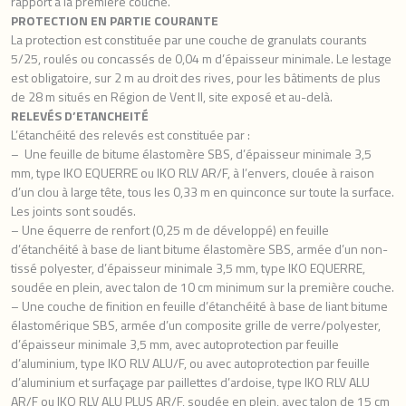
rapport à la première couche.
PROTECTION EN PARTIE COURANTE
La protection est constituée par une couche de granulats courants
5/25, roulés ou concassés de 0,04 m d’épaisseur minimale. Le lestage
est obligatoire, sur 2 m au droit des rives, pour les bâtiments de plus
de 28 m situés en Région de Vent II, site exposé et au-delà.
RELEVÉS D’ETANCHEITÉ
L’étanchéité des relevés est constituée par :
– Une feuille de bitume élastomère SBS, d’épaisseur minimale 3,5
mm, type IKO EQUERRE ou IKO RLV AR/F, à l’envers, clouée à raison
d’un clou à large tête, tous les 0,33 m en quinconce sur toute la surface.
Les joints sont soudés.
– Une équerre de renfort (0,25 m de développé) en feuille
d’étanchéité à base de liant bitume élastomère SBS, armée d’un non-
tissé polyester, d’épaisseur minimale 3,5 mm, type IKO EQUERRE,
soudée en plein, avec talon de 10 cm minimum sur la première couche.
– Une couche de finition en feuille d’étanchéité à base de liant bitume
élastomérique SBS, armée d’un composite grille de verre/polyester,
d’épaisseur minimale 3,5 mm, avec autoprotection par feuille
d’aluminium, type IKO RLV ALU/F, ou avec autoprotection par feuille
d’aluminium et surfaçage par paillettes d’ardoise, type IKO RLV ALU
AR/F ou IKO RLV ALU PLUS AR/F, soudée en plein, avec talon de 15 cm