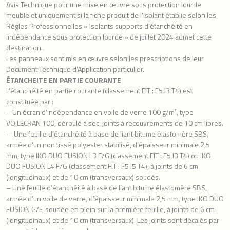
Avis Technique pour une mise en œuvre sous protection lourde
meuble et uniquement si la fiche produit de l’isolant établie selon les
Règles Professionnelles « Isolants supports d’étanchéité en
indépendance sous protection lourde » de juillet 2024 admet cette
destination.
Les panneaux sont mis en œuvre selon les prescriptions de leur
Document Technique d’Application particulier.
ÉTANCHEITE EN PARTIE COURANTE
L’étanchéité en partie courante (classement FIT : F5 I3 T4) est
constituée par :
– Un écran d’indépendance en voile de verre 100 g/m², type
VOILECRAN 100, déroulé à sec, joints à recouvrements de 10 cm libres.
– Une feuille d’étanchéité à base de liant bitume élastomère SBS,
armée d’un non tissé polyester stabilisé, d’épaisseur minimale 2,5
mm, type IKO DUO FUSION L3 F/G (classement FIT : F5 I3 T4) ou IKO
DUO FUSION L4 F/G (classement FIT : F5 I5 T4), à joints de 6 cm
(longitudinaux) et de 10 cm (transversaux) soudés.
– Une feuille d’étanchéité à base de liant bitume élastomère SBS,
armée d’un voile de verre, d’épaisseur minimale 2,5 mm, type IKO DUO
FUSION G/F, soudée en plein sur la première feuille, à joints de 6 cm
(longitudinaux) et de 10 cm (transversaux). Les joints sont décalés par