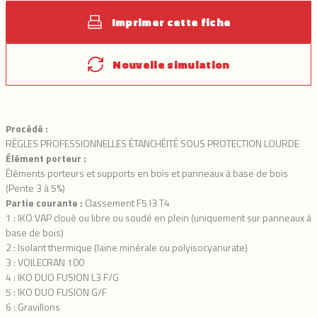
Imprimer cette fiche
Nouvelle simulation
Procédé :
RÈGLES PROFESSIONNELLES ÉTANCHÉITÉ SOUS PROTECTION LOURDE
Élément porteur :
Éléments porteurs et supports en bois et panneaux à base de bois
(Pente 3 à 5%)
Partie courante :
Classement F5 I3 T4
1 : IKO VAP cloué ou libre ou soudé en plein (uniquement sur panneaux à
base de bois)
2 : Isolant thermique (laine minérale ou polyisocyanurate)
3 : VOILECRAN 100
4 : IKO DUO FUSION L3 F/G
5 : IKO DUO FUSION G/F
6 : Gravillons