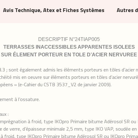
Avis Technique, Atex et Fiches Systèmes
Autres 
DESCRIPTIF N°24TIAP005
TERRASSES INACCESSIBLES APPARENTES ISOLEES
SUR ÉLEMENT PORTEUR EN TOLE D’ACIER NERVUREE
.3 ; sont également admis les éléments porteurs en tôles d’aci
héité mis en oeuvre sur éléments porteurs en tôles d’acier nervuré
péens » (e-Cahier du CSTB 3537_V2 de janvier 2009).
ement à l’ossature.
aux :
imprégnation à froid, type IKOpro Primaire bitume Adérosol SR ou 
e de verre, d’épaisseur minimale 2,5 mm, type IKO VAP, soudée en p
 à froid, type IKOpro Primaire bitume Adérosol SR ou IKOpro Primair