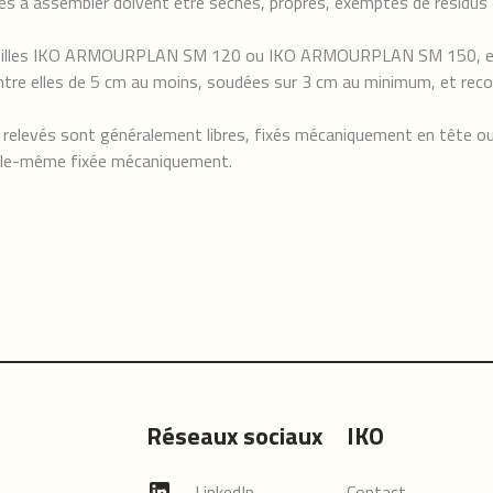
s à assembler doivent être sèches, propres, exemptes de résidus d
 feuilles IKO ARMOURPLAN SM 120 ou IKO ARMOURPLAN SM 150, en ba
entre elles de 5 cm au moins, soudées sur 3 cm au minimum, et reco
s relevés sont généralement libres, fixés mécaniquement en tête ou
le-même fixée mécaniquement.
Réseaux sociaux
IKO
LinkedIn
Contact