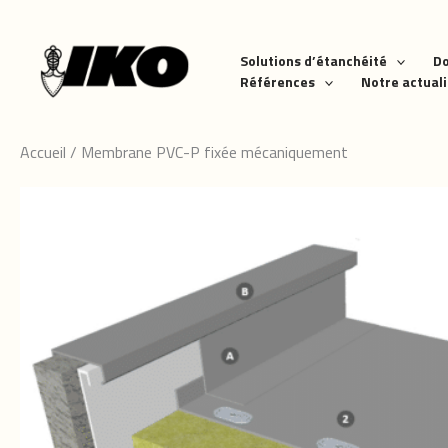
Aller
au
contenu
Solutions d’étanchéité
D
Références
Notre actual
Accueil
/
Membrane PVC-P fixée mécaniquement