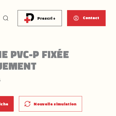
Rechercher
Contact
Prescri +
 PVC-P FIXÉE
UEMENT
5
iche
Nouvelle simulation