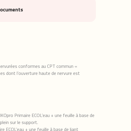
documents
er nervurées conformes au CPT commun «
es dont l’ouverture haute de nervure est
IKOpro Primaire ECOL’eau + une feuille à base de
lein sur le support.
e ECOL’eau + une feuille à base de liant