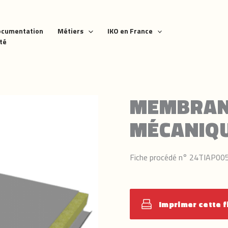
ocumentation
Métiers
IKO en France
ité
MEMBRANE
MÉCANIQ
Fiche procédé n° 24TIAP00
Imprimer cette f