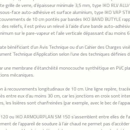
grille de verre, d’épaisseur minimale 3,5 mm, type IKO RLV ALU/F, 
 sous-face auto-adhésive et surface aluminium, type IKO VAP STI
 recouvrements de 10 cm pontés par bandes IKO BAND BUTYLE rapp
 des reliefs, il est prévu un relevé à l’aide d’une bande auto-adhé
imum sur le pare-vapeur et l’aile verticale dépassant d’au moins 6
ate bénéficiant d’un Avis Technique ou d’un Cahier des Charges visé
ument Technique d’Application selon l’une des techniques défini
 par une membrane d’étanchéité monocouche synthétique en PVC plas
ions mécaniques.
n à recouvrements longitudinaux de 10 cm. Une ligne repère, tracée 
 entre eux d’au moins 30 cm, car les jonctions en croix sont inter
s, les lisières sont chanfreinées (par exemple, avec le bec de l’appar
120 ou IKO ARMOURPLAN SM 150 s’assemblent entre elles de faço
de l’appareil de soudure à l’air chaud ne permet pas d’accéder a