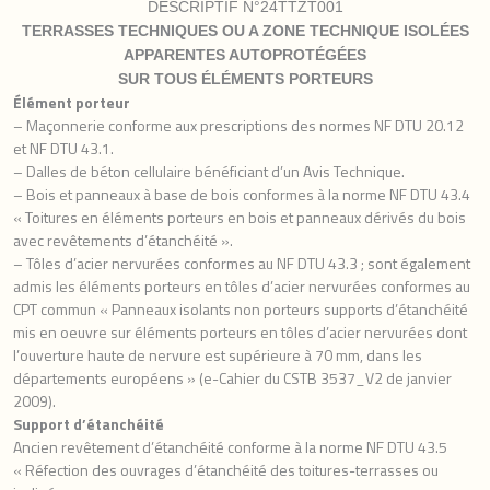
DESCRIPTIF N°24TTZT001
TERRASSES TECHNIQUES OU A ZONE TECHNIQUE
ISOLÉES
APPARENTES AUTOPROT
É
G
É
ES
SUR TOUS
ÉLÉMENTS
PORTEURS
Élément
porteur
– Maçonnerie conforme aux prescriptions des normes NF DTU 20.12
et NF DTU 43.1.
– Dalles de béton cellulaire bénéficiant d’un Avis Technique.
– Bois et panneaux à base de bois conformes à la norme NF DTU 43.4
« Toitures en éléments porteurs en bois et panneaux dérivés du bois
avec revêtements d’étanchéité ».
– Tôles d’acier nervurées conformes au NF DTU 43.3 ; sont également
admis les éléments porteurs en tôles d’acier nervurées conformes au
CPT commun « Panneaux isolants non porteurs supports d’étanchéité
mis en oeuvre sur éléments porteurs en tôles d’acier nervurées dont
l’ouverture haute de nervure est supérieure à 70 mm, dans les
départements européens » (e-Cahier du CSTB 3537_V2 de janvier
2009).
Support d’étanchéité
Ancien revêtement d’étanchéité conforme à la norme NF DTU 43.5
« Réfection des ouvrages d’étanchéité des toitures-terrasses ou