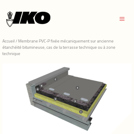
Aller
au
contenu
Accueil
/
Membrane PVC-P fixée mécaniquement sur ancienne
étanchéité bitumineuse, cas de la terrasse technique ou à zone
technique