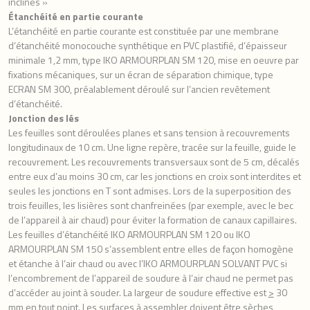
inclinés »
Étanchéité
en partie courante
L’étanchéité en partie courante est constituée par une membrane
d’étanchéité monocouche synthétique en PVC plastifié, d’épaisseur
minimale 1,2 mm, type IKO ARMOURPLAN SM 120, mise en oeuvre par
fixations mécaniques, sur un écran de séparation chimique, type
ECRAN SM 300, préalablement déroulé sur l’ancien revêtement
d’étanchéité.
Jonction des lés
Les feuilles sont déroulées planes et sans tension à recouvrements
longitudinaux de 10 cm. Une ligne repère, tracée sur la feuille, guide le
recouvrement. Les recouvrements transversaux sont de 5 cm, décalés
entre eux d’au moins 30 cm, car les jonctions en croix sont interdites et
seules les jonctions en T sont admises. Lors de la superposition des
trois feuilles, les lisières sont chanfreinées (par exemple, avec le bec
de l’appareil à air chaud) pour éviter la formation de canaux capillaires.
Les feuilles d’étanchéité IKO ARMOURPLAN SM 120 ou IKO
ARMOURPLAN SM 150 s’assemblent entre elles de façon homogène
et étanche à l’air chaud ou avec l’IKO ARMOURPLAN SOLVANT PVC si
l’encombrement de l’appareil de soudure à l’air chaud ne permet pas
d’accéder au joint à souder. La largeur de soudure effective est
>
30
mm en tout point. Les surfaces à assembler doivent être sèches,