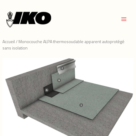
Aller
au
contenu
Accueil
/
Monocouche ALPA thermosoudable apparent autoprotégé
sans isolation