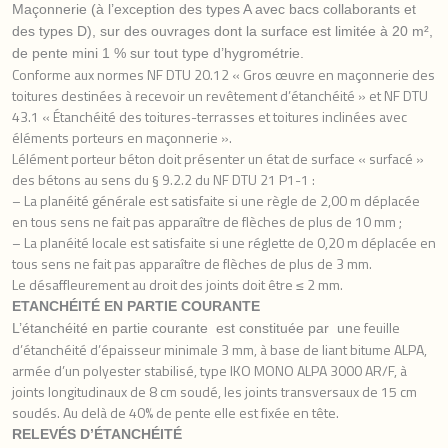
Maçonnerie (à l’exception des types A avec bacs collaborants et
des types D), sur des ouvrages dont la surface est limitée à 20 m²,
de pente mini 1 % sur tout type d’hygrométrie.
Conforme aux normes NF DTU 20.12 « Gros œuvre en maçonnerie des
toitures destinées à recevoir un revêtement d’étanchéité » et NF DTU
43.1 « Étanchéité des toitures-terrasses et toitures inclinées avec
éléments porteurs en maçonnerie ».
Lélément porteur béton doit présenter un état de surface « surfacé »
des bétons au sens du § 9.2.2 du NF DTU 21 P1-1 :
– La planéité générale est satisfaite si une règle de 2,00 m déplacée
en tous sens ne fait pas apparaître de flèches de plus de 10 mm ;
– La planéité locale est satisfaite si une réglette de 0,20 m déplacée en
tous sens ne fait pas apparaître de flèches de plus de 3 mm.
Le désaffleurement au droit des joints doit être ≤ 2 mm.
ETANCHÉITÉ
EN PARTIE COURANTE
e feuille
L’étanchéité en partie courante est constituée par un
d’étanchéité d’épaisseur minimale 3 mm, à base de liant bitume ALPA,
armée d’un polyester stabilisé, type IKO MONO ALPA 3000 AR/F, à
joints longitudinaux de 8 cm soudé, les joints transversaux de 15 cm
soudés. Au delà de 40% de pente elle est fixée en tête.
RELEVÉS
D’ÉTANCHÉITÉ