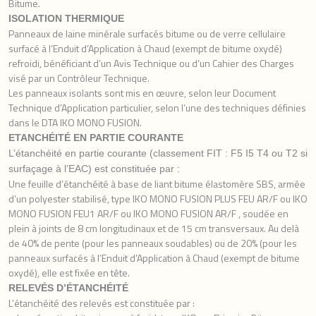
Bitume.
ISOLATION THERMIQUE
Panneaux de laine minérale surfacés bitume ou de verre cellulaire
surfacé à l’Enduit d’Application à Chaud (exempt de bitume oxydé)
refroidi, bénéficiant d’un Avis Technique ou d’un Cahier des Charges
visé par un Contrôleur Technique.
Les panneaux isolants sont mis en œuvre, selon leur Document
Technique d’Application particulier, selon l’une des techniques définies
dans le DTA IKO MONO FUSION.
ETANCHÉITÉ
EN PARTIE COURANTE
L’étanchéité en partie courante (classement FIT : F5 I5 T4 ou T2 si
surfaçage à l’EAC) est constituée par :
Une feuille d’étanchéité à base de liant bitume élastomère SBS, armée
d’un polyester stabilisé, type IKO MONO FUSION PLUS FEU AR/F ou IKO
MONO FUSION FEU1 AR/F ou IKO MONO FUSION AR/F , soudée en
plein à joints de 8 cm longitudinaux et de 15 cm transversaux. Au delà
de 40% de pente (pour les panneaux soudables) ou de 20% (pour les
panneaux surfacés à l’Enduit d’Application à Chaud (exempt de bitume
oxydé), elle est fixée en tête.
RELEVÉS
D’ÉTANCHÉITÉ
L’étanchéité des relevés est constituée par :