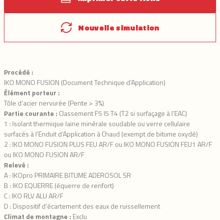
Nouvelle simulation
Procédé :
IKO MONO FUSION (Document Technique d’Application)
Élément porteur :
Tôle d’acier nervurée (Pente > 3%)
Partie courante :
Classement F5 I5 T4 (T2 si surfaçage à l’EAC)
1 : Isolant thermique laine minérale soudable ou verre cellulaire
surfacés à l’Enduit d’Application à Chaud (exempt de bitume oxydé)
2 : IKO MONO FUSION PLUS FEU AR/F ou IKO MONO FUSION FEU1 AR/F
ou IKO MONO FUSION AR/F
Relevé :
A : IKOpro PRIMAIRE BITUME ADEROSOL SR
B : IKO EQUERRE (équerre de renfort)
C : IKO RLV ALU AR/F
D : Dispositif d’écartement des eaux de ruissellement
Climat de montagne :
Exclu