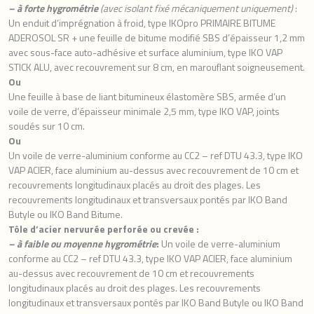
– à forte hygrométrie
(
a
vec isolant fixé mécaniquement uniquement)
:
Un enduit d’imprégnation à froid, type IKOpro PRIMAIRE BITUME
ADEROSOL SR + une feuille de bitume modifié SBS d’épaisseur 1,2 mm
avec sous-face auto-adhésive et surface aluminium, type IKO VAP
STICK ALU, avec recouvrement sur 8 cm, en marouflant soigneusement.
Ou
Une feuille à base de liant bitumineux élastomère SBS, armée d’un
voile de verre, d’épaisseur minimale 2,5 mm, type IKO VAP, joints
soudés sur 10 cm.
Ou
Un voile de verre-aluminium conforme au CC2 – ref DTU 43.3, type IKO
VAP ACIER, face aluminium au-dessus avec recouvrement de 10 cm et
recouvrements longitudinaux placés au droit des plages. Les
recouvrements longitudinaux et transversaux pontés par IKO Band
Butyle ou IKO Band Bitume.
Tôle d’acier nervurée perforée ou crevée :
– à faible ou moyenne hygrométrie
:
Un voile de verre-aluminium
conforme au CC2 – ref DTU 43.3, type IKO VAP ACIER, face aluminium
au-dessus avec recouvrement de 10 cm et recouvrements
longitudinaux placés au droit des plages. Les recouvrements
longitudinaux et transversaux pontés par IKO Band Butyle ou IKO Band