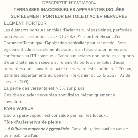
DESCRIPTIF N°03TIAP004
TERRASSES INACCESSIBLES APPARENTES
ISOLÉES
SUR
ÉLÉMENT
PORTEUR EN
TÔLE
D’ACIER
NERVURÉE
ÉLÉMENT
PORTEUR
Les éléments porteurs en tôles d’acier nervurées (pleines, perforées
ou crevées) conformes au NF DTU 43.3 P1-2 ou bénéficiant d’un
Document Technique d’Application particulier pour cet emploi. Sont
également admis les éléments porteurs en tôles d’acier nervurées
conformes au CPT commun « Panneaux isolants non porteurs supports
d’étanchéité mis en œuvre sur éléments porteurs en tôles d’acier
nervurées dont l’ouverture haute de nervure est supérieure à 70 mm,
dans les départements européens » (e-Cahier du CSTB 3537_V2 de
janvier 2009).
La pente des versants est
>
3% sur plans.
Ces tôles d’acier nervurées sont fixées mécaniquement à
l’ossature.
PARE VAPEUR
L’écran pare-vapeur est constitué par, sur les locaux :
Tôle d’aciernervurée pleine :
– à faible ou moyenne hygrométrie
: Pas d’obligation sauf en cas de
perméabilité à l’air.