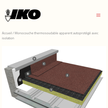
Aller
au
contenu
Accueil
/
Monocouche thermosoudable apparent autoprotégé avec
isolation