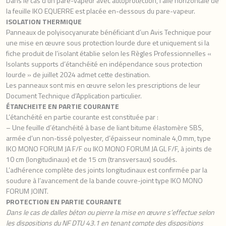
Dans le cas d’un pare-vapeur avec autoprotection, l’aile horizontale de
la feuille IKO EQUERRE est placée en-dessous du pare-vapeur.
ISOLATION THERMIQUE
Panneaux de polyisocyanurate bénéficiant d’un Avis Technique pour
une mise en œuvre sous protection lourde dure et uniquement si la
fiche produit de l’isolant établie selon les Règles Professionnelles «
Isolants supports d’étanchéité en indépendance sous protection
lourde » de juillet 2024 admet cette destination.
Les panneaux sont mis en œuvre selon les prescriptions de leur
Document Technique d’Application particulier.
ÉTANCHEITE EN PARTIE COURANTE
L’étanchéité en partie courante est constituée par :
– Une feuille d’étanchéité à base de liant bitume élastomère SBS,
armée d’un non-tissé polyester, d’épaisseur nominale 4,0 mm, type
IKO MONO FORUM JA F/F ou IKO MONO FORUM JA GL F/F, à joints de
10 cm (longitudinaux) et de 15 cm (transversaux) soudés.
L’adhérence complète des joints longitudinaux est confirmée par la
soudure à l’avancement de la bande couvre-joint type IKO MONO
FORUM JOINT.
PROTECTION EN PARTIE COURANTE
Dans le cas de dalles béton ou pierre la mise en œuvre s’effectue selon
les dispositions du NF DTU 43.1 en tenant compte des dispositions