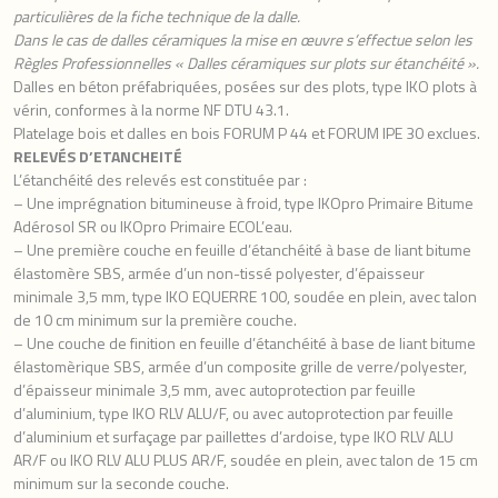
particulières de la fiche technique de la dalle.
Dans le cas de dalles céramiques la mise en œuvre s’effectue selon les
Règles Professionnelles « Dalles céramiques sur plots sur étanchéité ».
Dalles en béton préfabriquées, posées sur des plots, type IKO plots à
vérin, conformes à la norme NF DTU 43.1.
Platelage bois et dalles en bois FORUM P 44 et FORUM IPE 30 exclues.
RELEVÉS D’ETANCHEITÉ
L’étanchéité des relevés est constituée par :
– Une imprégnation bitumineuse à froid, type IKOpro Primaire Bitume
Adérosol SR ou IKOpro Primaire ECOL’eau.
– Une première couche en feuille d’étanchéité à base de liant bitume
élastomère SBS, armée d’un non-tissé polyester, d’épaisseur
minimale 3,5 mm, type IKO EQUERRE 100, soudée en plein, avec talon
de 10 cm minimum sur la première couche.
– Une couche de finition en feuille d’étanchéité à base de liant bitume
élastomèrique SBS, armée d’un composite grille de verre/polyester,
d’épaisseur minimale 3,5 mm, avec autoprotection par feuille
d’aluminium, type IKO RLV ALU/F, ou avec autoprotection par feuille
d’aluminium et surfaçage par paillettes d’ardoise, type IKO RLV ALU
AR/F ou IKO RLV ALU PLUS AR/F, soudée en plein, avec talon de 15 cm
minimum sur la seconde couche.