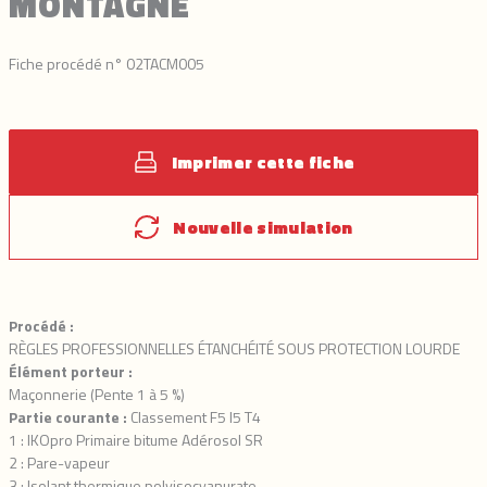
MONTAGNE
Fiche procédé n° 02TACM005
Imprimer cette fiche
Nouvelle simulation
Procédé :
RÈGLES PROFESSIONNELLES ÉTANCHÉITÉ SOUS PROTECTION LOURDE
Élément porteur :
Maçonnerie (Pente 1 à 5 %)
Partie courante :
Classement F5 I5 T4
1 : IKOpro Primaire bitume Adérosol SR
2 : Pare-vapeur
3 : Isolant thermique polyisocyanurate