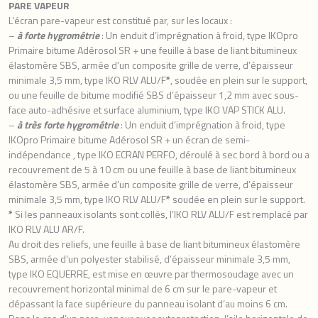
PARE VAPEUR
L’écran pare-vapeur est constitué par, sur les locaux :
–
à forte hygrométrie
: Un enduit d’imprégnation à froid, type IKOpro
Primaire bitume Adérosol SR + une feuille à base de liant bitumineux
élastomère SBS, armée d’un composite grille de verre, d’épaisseur
minimale 3,5 mm, type IKO RLV ALU/F
*
, soudée en plein sur le support,
ou une feuille de bitume modifié SBS d’épaisseur 1,2 mm avec sous-
face auto-adhésive et surface aluminium, type IKO VAP STICK ALU.
–
à très forte hygrométrie
: Un enduit d’imprégnation à froid, type
IKOpro Primaire bitume Adérosol SR + un écran de semi-
indépendance , type IKO ECRAN PERFO, déroulé à sec bord à bord ou a
recouvrement de 5 à 10 cm ou une feuille à base de liant bitumineux
élastomère SBS, armée d’un composite grille de verre, d’épaisseur
minimale 3,5 mm, type IKO RLV ALU/F
*
soudée en plein sur le support.
*
Si les panneaux isolants sont collés, l’IKO RLV ALU/F est remplacé par
IKO RLV ALU AR/F.
Au droit des reliefs, une feuille à base de liant bitumineux élastomère
SBS, armée d’un polyester stabilisé, d’épaisseur minimale 3,5 mm,
type IKO EQUERRE, est mise en œuvre par thermosoudage avec un
recouvrement horizontal minimal de 6 cm sur le pare-vapeur et
dépassant la face supérieure du panneau isolant d’au moins 6 cm.