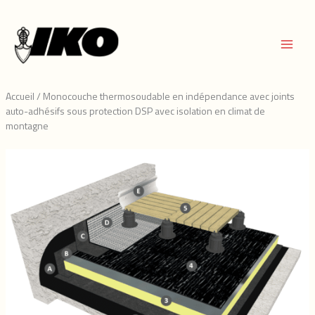
Aller
au
contenu
Accueil
/
Monocouche thermosoudable en indépendance avec joints
auto-adhésifs sous protection DSP avec isolation en climat de
montagne