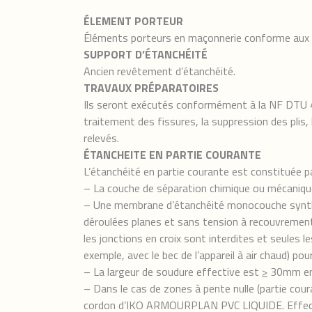
ÉLEMENT PORTEUR
Éléments porteurs en maçonnerie conforme aux
SUPPORT D’ÉTANCHÉITÉ
Ancien revêtement d’étanchéité.
TRAVAUX PRÉPARATOIRES
Ils seront exécutés conformément à la NF DTU 43.
traitement des fissures, la suppression des plis
relevés.
ÉTANCHEITE EN PARTIE COURANTE
L’étanchéité en partie courante est constituée pa
– La couche de séparation chimique ou mécaniqu
– Une membrane d’étanchéité monocouche synth
déroulées planes et sans tension à recouvrement
les jonctions en croix sont interdites et seules l
exemple, avec le bec de l’appareil à air chaud) pou
– La largeur de soudure effective est
>
30mm en t
– Dans le cas de zones à pente nulle (partie coura
cordon d’IKO ARMOURPLAN PVC LIQUIDE. Effectuée