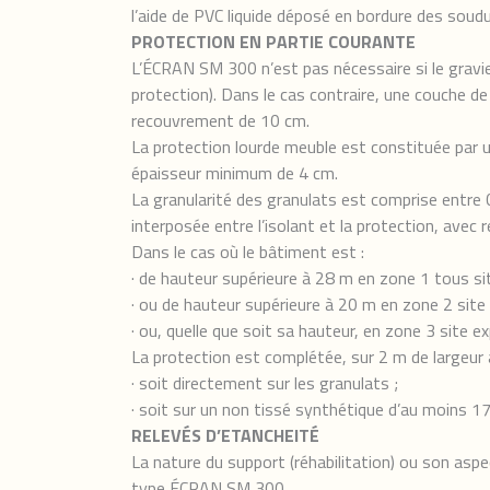
l’aide de PVC liquide déposé en bordure des soudu
PROTECTION EN PARTIE COURANTE
L’ÉCRAN SM 300 n’est pas nécessaire si le gravie
protection). Dans le cas contraire, une couche 
recouvrement de 10 cm.
La protection lourde meuble est constituée par u
épaisseur minimum de 4 cm.
La granularité des granulats est comprise entre 
interposée entre l’isolant et la protection, avec
Dans le cas où le bâtiment est :
· de hauteur supérieure à 28 m en zone 1 tous si
· ou de hauteur supérieure à 20 m en zone 2 site
· ou, quelle que soit sa hauteur, en zone 3 site 
La protection est complétée, sur 2 m de largeur 
· soit directement sur les granulats ;
· soit sur un non tissé synthétique d’au moins 
RELEVÉS D’ETANCHEITÉ
La nature du support (réhabilitation) ou son asp
type ÉCRAN SM 300.