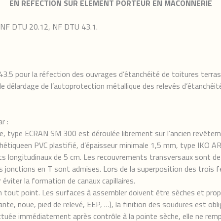
EN RÉFECTION SUR ÉLEMENT PORTEUR EN MACONNERIE
 NF DTU 20.12, NF DTU 43.1.
5 pour la réfection des ouvrages d’étanchéité de toitures terrasse
, le délardage de l’autoprotection métallique des relevés d’étanché
r :
e, type ECRAN SM 300 est déroulée librement sur l’ancien revêtem
étiqueen PVC plastifié, d’épaisseur minimale 1,5 mm, type IKO 
s longitudinaux de 5 cm. Les recouvrements transversaux sont de 
es jonctions en T sont admises. Lors de la superposition des trois fe
r éviter la formation de canaux capillaires.
out point. Les surfaces à assembler doivent être sèches et prop
nte, noue, pied de relevé, EEP, …), la finition des soudures est obl
 immédiatement après contrôle à la pointe sèche, elle ne remplac