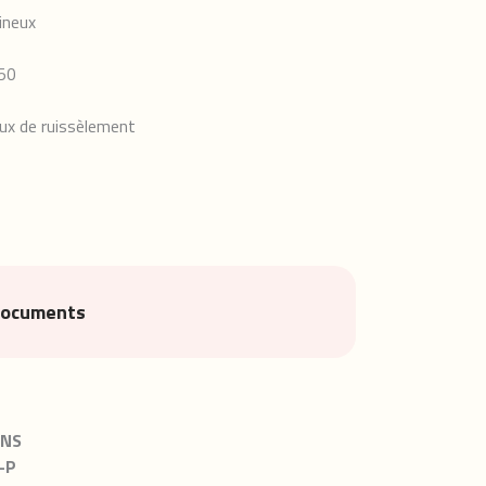
ineux
50
aux de ruissèlement
documents
ONS
-P