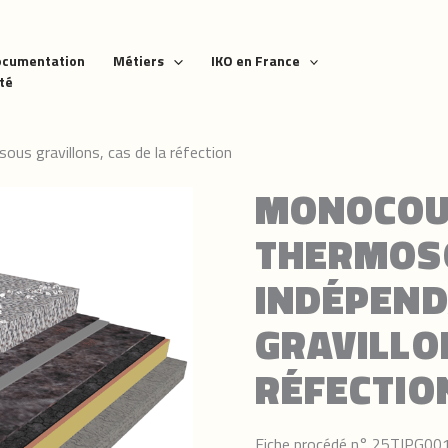
ocumentation
Métiers
IKO en France
ité
s gravillons, cas de la réfection
MONOCOU
THERMOS
INDÉPEND
GRAVILLO
RÉFECTIO
Fiche procédé n° 25TIPG00