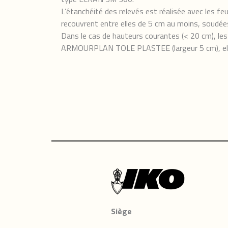
L’étanchéité des relevés est réalisée avec les f
recouvrent entre elles de 5 cm au moins, soudé
Dans le cas de hauteurs courantes (< 20 cm), le
ARMOURPLAN TOLE PLASTEE (largeur 5 cm), el
Siège