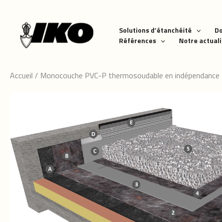
Aller
au
contenu
Solutions d’étanchéité
D
Références
Notre actual
Accueil
/
Monocouche PVC-P thermosoudable en indépendance sou