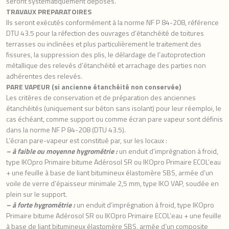
seront systématiquement déposés.
TRAVAUX PREPARATOIRES
Ils seront exécutés conformément à la norme NF P 84-208, référence
DTU 43.5 pour la réfection des ouvrages d’étanchéité de toitures
terrasses ou inclinées et plus particulièrement le traitement des
fissures, la suppression des plis, le délardage de l’autoprotection
métallique des relevés d’étanchéité et arrachage des parties non
adhérentes des relevés.
PARE VAPEUR (si ancienne étanchéité non conservée)
Les critères de conservation et de préparation des anciennes
étanchéités (uniquement sur béton sans isolant) pour leur réemploi, le
cas échéant, comme support ou comme écran pare vapeur sont définis
dans la norme NF P 84-208 (DTU 43.5).
L’écran pare-vapeur est constitué par, sur les locaux :
– à faible ou moyenne hygrométrie :
un enduit d’imprégnation à froid,
type IKOpro Primaire bitume Adérosol SR ou IKOpro Primaire ECOL’eau
+ une feuille à base de liant bitumineux élastomère SBS, armée d’un
voile de verre d’épaisseur minimale 2,5 mm, type IKO VAP, soudée en
plein sur le support.
– à forte hygrométrie :
un enduit d’imprégnation à froid, type IKOpro
Primaire bitume Adérosol SR ou IKOpro Primaire ECOL’eau + une feuille
à base de liant bitumineux élastomère SBS, armée d’un composite