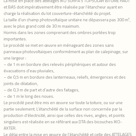
La mise en place des attelages IKO SURFA 5 TOPSOLAR BITUME HAUT
et BAS doit impérativement être réalisée par l’étancheur ayant en
charge la réalisation du lot couverture-étanchéité du projet.
La taille d’un champ photovoltaïque unitaire ne dépassera pas 300 m²,
avec le plus grand coté de 30 m maximum.
Hormis dans les zones comprenant des ombres portées trop
importantes.
Le procédé se met en œuvre en ménageant des zones sans
panneaux photovoltaïques conformément au plan de calepinage, sur
une largeur :
– de 1 m en bordure des relevés périphériques et autour des
évacuations d’eau pluviales,
– de 0,5 m en bordure des lanterneaux, reliefs, émergences et des
joints de dilatation,
– de 0,3 m de part et d’autre des faitages,
– de 1 m le long des noues.
Le procédé peut être mis en œuvre sur toute la toiture, ou sur une
partie seulement. L’étanchéité de la surface non concernée par la
production d’électricité, ainsi que celles des rives, angles, et points
singuliers est réalisée en se référant aux DTA des bicouches IKO-
AXTER.
Le délai entre la mise en œuvre de l’étanchéité et celle des ATTELAGES