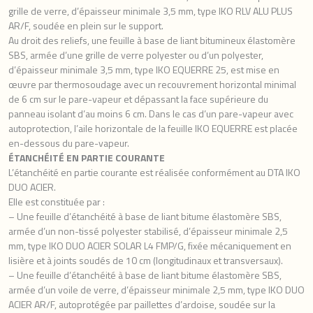
grille de verre, d’épaisseur minimale 3,5 mm, type IKO RLV ALU PLUS
AR/F, soudée en plein sur le support.
Au droit des reliefs, une feuille à base de liant bitumineux élastomère
SBS, armée d’une grille de verre polyester ou d’un polyester,
d’épaisseur minimale 3,5 mm, type IKO EQUERRE 25, est mise en
œuvre par thermosoudage avec un recouvrement horizontal minimal
de 6 cm sur le pare-vapeur et dépassant la face supérieure du
panneau isolant d’au moins 6 cm. Dans le cas d’un pare-vapeur avec
autoprotection, l’aile horizontale de la feuille IKO EQUERRE est placée
en-dessous du pare-vapeur.
ÉTANCHÉITÉ EN PARTIE COURANTE
L’étanchéité en partie courante est réalisée conformément au DTA IKO
DUO ACIER.
Elle est constituée par :
– Une feuille d’étanchéité à base de liant bitume élastomère SBS,
armée d’un non-tissé polyester stabilisé, d’épaisseur minimale 2,5
mm, type IKO DUO ACIER SOLAR L4 FMP/G, fixée mécaniquement en
lisière et à joints soudés de 10 cm (longitudinaux et transversaux).
– Une feuille d’étanchéité à base de liant bitume élastomère SBS,
armée d’un voile de verre, d’épaisseur minimale 2,5 mm, type IKO DUO
ACIER AR/F, autoprotégée par paillettes d’ardoise, soudée sur la