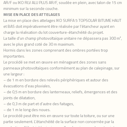
AR/F ou IKO RLV ALU PLUS AR/F, soudée en plein, avec talon de 15 cm
minimum sur la seconde couche.
MISE EN PLACE DES ATTELAGES
La mise en place des attelages IKO SURFA 5 TOPSOLAR BITUME HAUT
et BAS doit impérativement être réalisée par l’étancheur ayant en
charge la réalisation du lot couverture-étanchéité du projet.
La taille d’un champ photovoltaïque unitaire ne dépassera pas 300 m²,
avec le plus grand coté de 30 m maximum.
Hormis dans les zones comprenant des ombres portées trop
importantes.
Le procédé se met en œuvre en ménageant des zones sans
panneaux photovoltaïques conformément au plan de calepinage, sur
une largeur :
– de 1 m en bordure des relevés périphériques et autour des
évacuations d’eau pluviales,
– de 0,5 m en bordure des lanterneaux, reliefs, émergences et des
joints de dilatation,
– de 0,3 m de part et d’autre des faitages,
– de 1 m le long des noues.
Le procédé peut être mis en œuvre sur toute la toiture, ou sur une
partie seulement. L’étanchéité de la surface non concernée par la