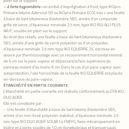
plein sur le support.
– à forte hygrométrie :
un enduit d’imprégnation à froid, type IKOpro
Primaire bitume Adérosol SR ou IKOpro Primaire ECOL’eau + une feuille
à base de liant bitumineux élastomère SBS, armée d’un composite
grille de verre, d’épaisseur minimale 3,5 mm, type IKO RLV ALU PLUS
AR/F, soudée en plein sur le support.
Au droit des reliefs, une feuille à base de liant bitumineux élastomère
SBS, armée d’une grille de verre polyester ou d’un polyester,
d’épaisseur minimale 3,5 mm, type IKO EQUERRE 25, est mise en
œuvre par thermosoudage avec un recouvrement horizontal minimal
de 6 cm sur le pare-vapeur et dépassant la face supérieure du
panneau isolant d’au moins 6 cm. Dans le cas d’un pare-vapeur avec
autoprotection, l’aile horizontale de la feuille IKO EQUERRE est placée
en-dessous du pare-vapeur.
ÉTANCHÉITÉ EN PARTIE COURANTE
L’étanchéité en partie courante est réalisée conformément au DTA IKO
DUO ACIER.
Elle est constituée par :
– Une feuille d’étanchéité à base de liant bitume élastomère SBS,
armée d’un non-tissé polyester stabilisé, d’épaisseur minimale 2,5
mm, type IKO DUO ACIER SOLAR L4 FMP/G, fixée mécaniquement en
lisière et à joints soudés de 10 cm (longitudinaux et transversaux).