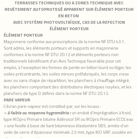
TERRASSES TECHNIQUES OU A ZONES TECHNIQUE AVEC
REVÊTEMENT
AUTOPROTEGÉ APPARENT
SUR ÉLÉMENT PORTEUR
EN BETON
AVEC SYSTÈME PHOTOVOLTAÏQUE, CAS DE LA REFECTION
ÉLÉMENT PORTEUR
ÉLÉMENT PORTEUR
Maçonnerie conforme aux prescriptions de la norme NF DTU 43.1.
Sont admis, les éléments porteurs et supports en maçonnerie
conformes à la norme NF DTU 20.12 et éléments porteurs non
traditionnels bénéficiant d’un Avis Technique favorable pour cet
emploi, à l’exception les formes de pente en béton lourd ou léger, les
voiles précontraints, les voiles minces préfabriqués, les corps creux
avec ou sans chape de répartition, les planchers à chauffage intégré,
les planchers comportant des distributions électriques noyées, et les
planchers de type D définis dans la norme NF DTU 20.12.
PARE VAPEUR
L’écran pare-vapeur est constitué par, sur les locaux :
– à faible ou moyenne hygrométrie :
un enduit d’imprégnation à froid,
type IKOpro Primaire bitume Adérosol SR ou IKOpro Primaire ECOL’eau
+ une feuille à base de liant bitumineux élastomère SBS, armée d’un
voile de verre d’épaisseur minimale 2,5 mm, type IKO VAP, soudée en