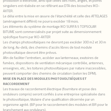
production d’électricité, ainsi que celles des rives, angles, et points
singuliers est réalisée en se référant aux DTA des bicouches IKO-
AXTER.
Le délai entre la mise en œuvre de l’étanchéité et celle des ATTELAGES
(aménagement différé) ne pourra excéder 18 mois.
Les éléments du système de montage IKO SURFA 5 TOPSOLAR
BITUME sont commercialisés par projet suite au dimensionnement
spécifique fourni par IKO-AXTER
Les champs photovoltaïques ne devront pas excéder 300 m2 et 30 m
de long. Au-delà, des chemins d’accès libres de tout module
photovoltaïque devront être prévus.
Afin de faciliter l’entretien, accéder aux lanterneaux, exutoires de
fumées, dispositions de ventilation mécanique contrôlée, antennes,
enseignes, etc., les toitures photovoltaïques par nature inaccessibles,
peuvent comporter des chemins de circulation (selon les DPM).
MISE EN PLACE DES MODULES PHOTOVOLTAÏQUES ET
RACCORDEMENT
Les travaux de raccordement électrique (fourniture et pose des
onduleurs compris) seront confiés à une entreprise spécialisée dans
le photovoltaïque, titulaire d’une qualification décernée par un
organisme agréé. (BP pour le raccordement des modules et BR pour le
branchement aux onduleurs).