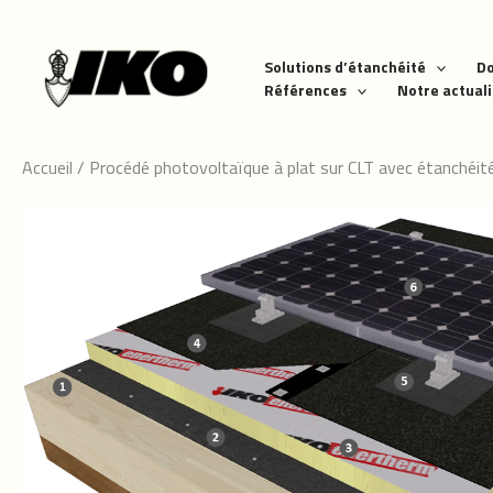
Aller
au
contenu
Solutions d’étanchéité
D
Références
Notre actual
Accueil
/
Procédé photovoltaïque à plat sur CLT avec étanchéi