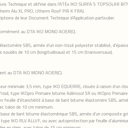
 Avis Technique et définie dans l’ATEx IKO SURFA 5 TOPSOLAR BITU
rtherm Alu XL PRO, Utherm Roof PIR K FRA).
ptions de leur Document Technique d’Application particulier.
conformément au DTA IKO MONO ACIER(C).
me élastomère SBS, armée d’un non-tissé polyester stabilisé, d’ép
s soudés de 10 cm (longitudinaux) et 15 cm (transversaux).
ément au DTA IKO MONO ACIER(C).
seur minimale 3,5 mm, type IKO EQUERRE, clouée à raison d’un clou
froid, type IKOpro Primaire bitume Adérosol SR ou IKOpro Primaire
n feuille d’étanchéité à base de liant bitume élastomère SBS, armé
ec talon de 10 cm minimum.
à base de liant bitume élastomérique SBS, armée d’un composite gril
 type IKO RLV ALU/F, ou avec autoprotection par feuille d’aluminiu
e en plein, avec talon de 15 cm minimum.