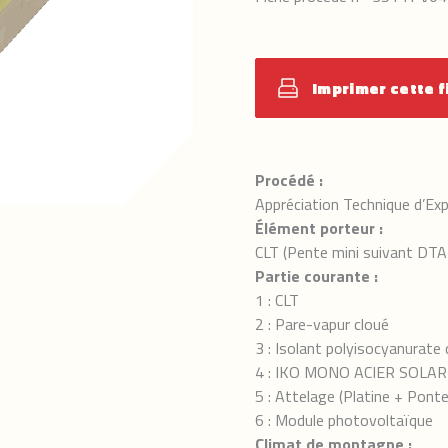
Imprimer cette f
Procédé :
Appréciation Technique d’
Élément porteur :
CLT (Pente mini suivant DTA
Partie courante :
1 : CLT
2 : Pare-vapur cloué
3 : Isolant polyisocyanurate 
4 : IKO MONO ACIER SOLAR
5 : Attelage (Platine + Ponte
6 : Module photovoltaïque
Climat de montagne :