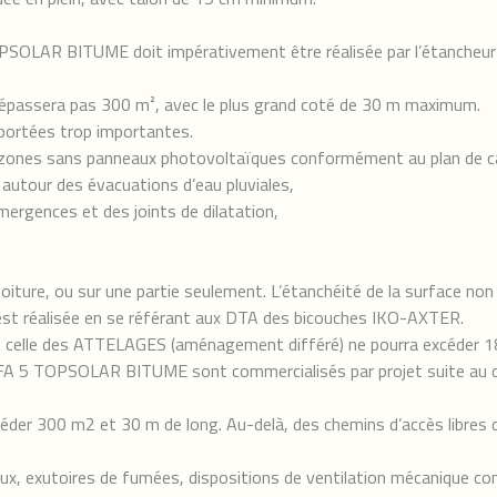
SOLAR BITUME doit impérativement être réalisée par l’étancheur ay
 dépassera pas 300 m², avec le plus grand coté de 30 m maximum.
ortées trop importantes.
ones sans panneaux photovoltaïques conformément au plan de cale
 autour des évacuations d’eau pluviales,
mergences et des joints de dilatation,
iture, ou sur une partie seulement. L’étanchéité de la surface non c
rs est réalisée en se référant aux DTA des bicouches IKO-AXTER.
 et celle des ATTELAGES (aménagement différé) ne pourra excéder 1
 5 TOPSOLAR BITUME sont commercialisés par projet suite au di
der 300 m2 et 30 m de long. Au-delà, des chemins d’accès libres
neaux, exutoires de fumées, dispositions de ventilation mécanique con