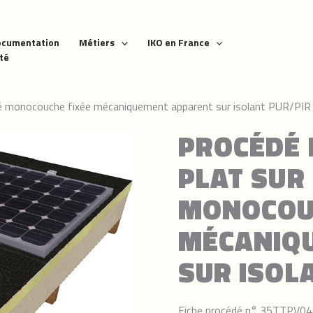
ocumentation
Métiers
IKO en France
ité
té monocouche fixée mécaniquement apparent sur isolant PUR/PIR
PROCÉDÉ 
PLAT SUR
MONOCOUC
MÉCANIQ
SUR ISOL
Fiche procédé n° 35TTPV0