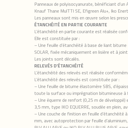
Panneaux de polyisocyanurate, bénéficiant d’un
Knauf Thane MulTTI SE, Efigreen Alu+, Iko Ene
Les panneaux sont mis en œuvre selon les prescri
ÉTANCHÉITÉ EN PARTIE COURANTE
L’étanchéité en partie courante est réalisée 
Elle est constituée par :
– Une feuille d’étanchéité à base de liant bitu
SOLAR, fixée mécaniquement en lisière et à joint
Les joints sont décalés.
RELEVÉS D’ÉTANCHÉITÉ
L’étanchéité des relevés est réalisée conform
L’étanchéité des relevés est constituée par :
– Une feuille de bitume élastomère SBS, d’épais
toute la surface ou imprégnation bitumineuse à 
– Une équerre de renfort (0,25 m de développé) e
3,5 mm, type IKO EQUERRE, soudée en plein, av
– Une couche de finition en feuille d’étanchéité 
mm, avec autoprotection par feuille d’aluminium,
RLV ALU AR/F ou IKO RLV ALU PLUS AR/F, soudé