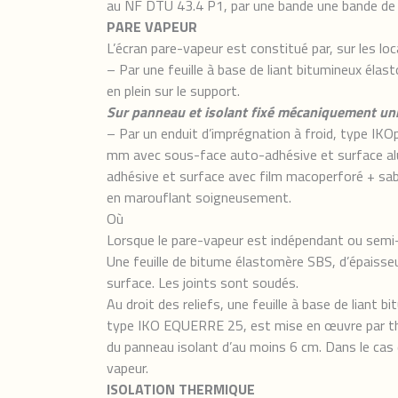
au NF DTU 43.4 P1, par une bande une bande de l
PARE VAPEUR
L’écran pare-vapeur est constitué par, sur les l
– Par une feuille à base de liant bitumineux él
en plein sur le support.
Sur panneau et isolant fixé mécaniquement u
– Par un enduit d’imprégnation à froid, type IK
mm avec sous-face auto-adhésive et surface al
adhésive et surface avec film macoperforé + sab
en marouflant soigneusement.
Où
Lorsque le pare-vapeur est indépendant ou semi-i
Une feuille de bitume élastomère SBS, d’épaisseu
surface. Les joints sont soudés.
Au droit des reliefs, une feuille à base de liant
type IKO EQUERRE 25, est mise en œuvre par the
du panneau isolant d’au moins 6 cm. Dans le cas 
vapeur.
ISOLATION THERMIQUE