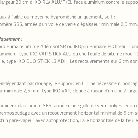
argeur 20 cm d’IKO RLV ALU/F (C), face aluminium contre le suppo
ocaux à faible ou moyenne hygrométrie uniquement, soit :
astomère SBS, armée d’un voile de verre d’épaisseur minimale 2,5 
niquement
:
Opro Primaire bitume Adérosol SR ou IKOpro Primaire ECOL’eau + une
uminium, type IKO VAP STICK ALU ou une feuille de bitume modifi
le, type IKO DUO STICK L3 ADH. Les recouvrements sur 6 cm sont jo
ndépendant par clouage, le support en CLT ne nécessite ni pontage 
r minimale 2,5 mm, type IKO VAP, clouée à raison d’un clou à large
 bitumineux élastomère SBS, armée d’une grille de verre polyester ou
rmosoudage avec un recouvrement horizontal minimal de 6 cm sur 
d’un pare-vapeur avec autoprotection, l’aile horizontale de la feu