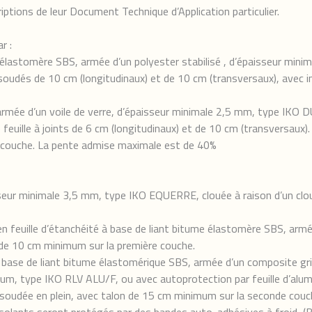
ptions de leur Document Technique d’Application particulier.
r :
me élastomère SBS, armée d’un polyester stabilisé , d’épaisseur m
 soudés de 10 cm (longitudinaux) et de 10 cm (transversaux), ave
, armée d’un voile de verre, d’épaisseur minimale 2,5 mm, type IK
feuille à joints de 6 cm (longitudinaux) et de 10 cm (transversaux).
re couche. La pente admise maximale est de 40%
seur minimale 3,5 mm, type IKO EQUERRE, clouée à raison d’un clou
n feuille d’étanchéité à base de liant bitume élastomère SBS, armé
de 10 cm minimum sur la première couche.
à base de liant bitume élastomérique SBS, armée d’un composite gri
ium, type IKO RLV ALU/F, ou avec autoprotection par feuille d’alumi
udée en plein, avec talon de 15 cm minimum sur la seconde couc