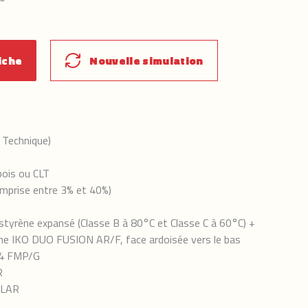
iche
Nouvelle simulation
Technique)
bois ou CLT
mprise entre 3% et 40%
)
ystyrène expansé (Classe B à 80°C et Classe C à 60°C) +
mme IKO DUO FUSION AR/F, face ardoisée vers le bas
L4 FMP/G
R
OLAR