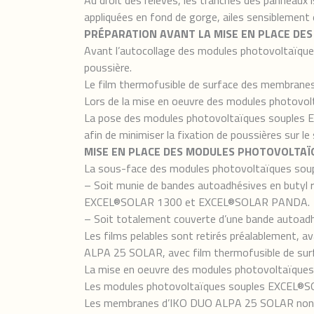
Au droit des relevés, les tranches des panneaux
appliquées en fond de gorge, ailes sensiblement
PRÉPARATION AVANT LA MISE EN PLACE D
Avant l’autocollage des modules photovoltaïqu
poussière.
Le film thermofusible de surface des membrane
Lors de la mise en oeuvre des modules photovol
La pose des modules photovoltaïques souples 
afin de minimiser la fixation de poussières sur le
MISE EN PLACE DES MODULES PHOTOVOLTA
La sous-face des modules photovoltaïques sou
– Soit munie de bandes autoadhésives en butyl
EXCEL®SOLAR 1300 et EXCEL®SOLAR PANDA.
– Soit totalement couverte d’une bande autoadh
Les films pelables sont retirés préalablement,
ALPA 25 SOLAR, avec film thermofusible de sur
La mise en oeuvre des modules photovoltaïques 
Les modules photovoltaïques souples EXCEL®SOLAR
Les membranes d’IKO DUO ALPA 25 SOLAR non re