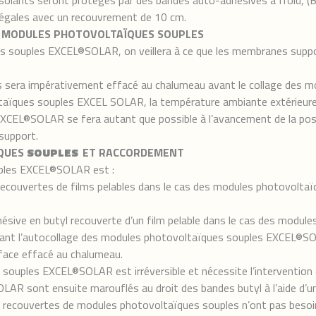
 isolants seront protégés par des bandes auto-adhésives à froid, 
 égales avec un recouvrement de 10 cm.
ES MODULES PHOTOVOLTAÏQUES SOUPLES
es souples EXCEL®SOLAR, on veillera à ce que les membranes supp
s sera impérativement effacé au chalumeau avant le collage des
taïques souples EXCEL SOLAR, la température ambiante extérieure
EXCEL®SOLAR se fera autant que possible à l’avancement de la 
 support.
ÏQUES
SOUPLES
ET RACCORDEMENT
ples EXCEL®SOLAR est :
 recouvertes de films pelables dans le cas des modules photovol
ésive en butyl recouverte d’un film pelable dans le cas des mod
 avant l’autocollage des modules photovoltaïques souples EXCEL®
face effacé au chalumeau.
souples EXCEL®SOLAR est irréversible et nécessite l’interventio
 sont ensuite marouflés au droit des bandes butyl à l’aide d’une 
couvertes de modules photovoltaïques souples n’ont pas besoin