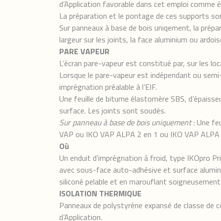
d’Application favorable dans cet emploi comme 
La préparation et le pontage de ces supports so
Sur panneaux à base de bois uniqement, la pré
largeur sur les joints, la face aluminium ou ardois
PARE VAPEUR
L’écran pare-vapeur est constitué par, sur les l
Lorsque le pare-vapeur est indépendant ou semi-
imprégnation préalable à l’EIF.
Une feuille de bitume élastomère SBS, d’épaisseu
surface. Les joints sont soudés.
Sur panneau à base de bois uniquement
: Une fe
VAP ou IKO VAP ALPA 2 en 1 ou IKO VAP ALPA 3 e
Où
Un enduit d’imprégnation à froid, type IKOpro P
avec sous-face auto-adhésive et surface alumin
siliconé pelable et en marouflant soigneusement
ISOLATION THERMIQUE
Panneaux de polystyrène expansé de classe de co
d’Application.