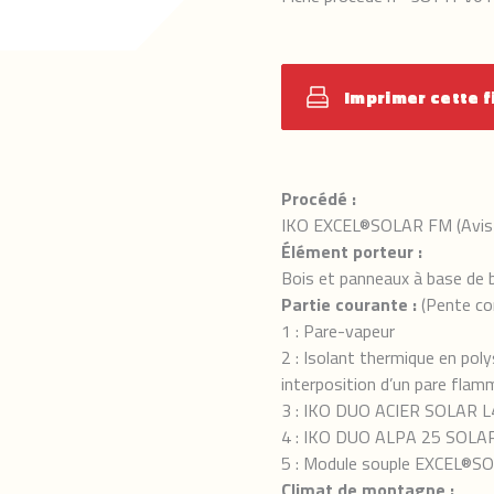
Imprimer cette f
Procédé :
IKO EXCEL®SOLAR FM (Avis 
Élément porteur :
Bois et panneaux à base de 
Partie courante :
(Pente co
1 : Pare-vapeur
2 : Isolant thermique en pol
interposition d’un pare fla
3 : IKO DUO ACIER SOLAR 
4 : IKO DUO ALPA 25 SOLA
5 : Module souple EXCEL®S
Climat de montagne :