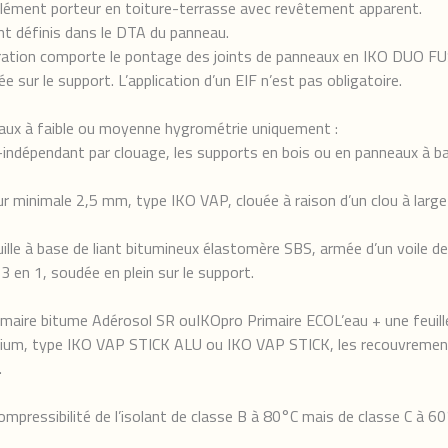
élément porteur en toiture-terrasse avec revêtement apparent.
nt définis dans le DTA du panneau.
paration comporte le pontage des joints de panneaux en IKO DUO
ée sur le support. L’application d’un EIF n’est pas obligatoire.
ocaux à faible ou moyenne hygrométrie uniquement :
indépendant par clouage, les supports en bois ou en panneaux à ba
r minimale 2,5 mm, type IKO VAP, clouée à raison d’un clou à large
uille à base de liant bitumineux élastomère SBS, armée d’un voile d
n 1, soudée en plein sur le support.
rimaire bitume Adérosol SR ouIKOpro Primaire ECOL’eau + une feui
ium, type IKO VAP STICK ALU ou IKO VAP STICK, les recouvrements
.
mpressibilité de l’isolant de classe B à 80°C mais de classe C à 