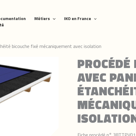
ocumentation
Métiers
IKO en France
ité
héité bicouche fixé mécaniquement avec isolation
PROCÉDÉ 
AVEC PAN
ÉTANCHÉI
MÉCANIQ
ISOLATIO
Fiche procédé n° 38TTPV0