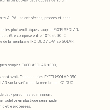
(Bitume ou Butyle), développées de 15 cm,
orts ALPAL soient sèches, propres et sans
 modules photovoltaïques souples EXCEL®SOLAR.
 doit être comprise entre 10°C et 30°C.
pose de la membrane IKO DUO ALPA 25 SOLAR,
taïques souples EXCEL®SOLAR 1000,
ules photovoltaïques souples EXCEL®SOLAR 350.
SOLAR sur la surface de la membrane IKO DUO
n de deux personnes au minimum.
roulette en plastique semi rigide.
 d’être protégées.