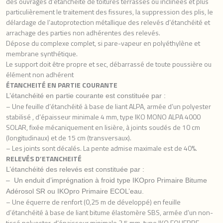
des ouvrages d’étanchéité de toitures terrasses ou inclinées et plus
particulièrement le traitement des fissures, la suppression des plis, le
délardage de l’autoprotection métallique des relevés d’étanchéité et
arrachage des parties non adhérentes des relevés.
Dépose du complexe complet, si pare-vapeur en polyéthylène et
membrane synthétique.
Le support doit être propre et sec, débarrassé de toute poussière ou
élément non adhérent
ÉTANCHEITÉ EN PARTIE COURANTE
L’étanchéité en partie courante est constituée par :
– Une feuille d’étanchéité à base de liant ALPA, armée d’un polyester
stabilisé , d’épaisseur minimale 4 mm, type IKO MONO ALPA 4000
SOLAR, fixée mécaniquement en lisière, à joints soudés de 10 cm
(longitudinaux) et de 15 cm (transversaux).
– Les joints sont décalés. La pente admise maximale est de 40%.
RELEVÉS D’ETANCHEITÉ
L’étanchéité des relevés est constituée par :
– Un enduit d’imprégnation à froid type IKOpro Primaire Bitume
Adérosol SR ou IKOpro Primaire ECOL’eau.
– Une équerre de renfort (0,25 m de développé) en feuille
d’étanchéité à base de liant bitume élastomère SBS, armée d’un non-
tissé polyester, d’épaisseur minimale 3,5 mm, type IKO EQUERRE,