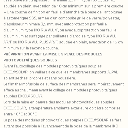
soudée en plein, avec talon de 10 cm minimum sur la première couche.
– Une couche de finition en feuille d’étanchéité à base de liant bitume
élastomèrique SBS, armée d’un composite grille de verre/polyester,
d’épaisseur minimale 3,5 mm, avec autoprotection par feuille
d’aluminium, type IKO RLV ALU/F, ou avec autoprotection par feuille
d’aluminium et surfaçage par paillettes d’ardoise, type IKO RLV ALU
AR/F ou IKO RLV ALU PLUS AR/F, soudée en plein, avec talon de 15 cm
minimum sur la seconde couche.
PRÉPARATION AVANT LA MISE EN PLACE DES MODULES
PHOTOVOLTAÏQUES SOUPLES
Avant l’autocollage des modules photovoltaïques souples
EXCEL®SOLAR, on veillera à ce que les membranes supports ALPAL
soient sèches, propres et sans poussière.
Le film thermofusible de surface des membranes sera impérativement
effacé au chalumeau avant le collage des modules photovoltaïques
souples EXCEL®SOLAR.
Lors de la mise en oeuvre des modules photovoltaïques souples
EXCEL SOLAR, la température ambiante extérieure doit être comprise
entre 10°C et 30°C.
La pose des modules photovoltaïques souples EXCEL®SOLAR se fera
autant que possible à l’avancement de la pose de la membrane IKO