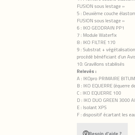
FUSION sous lestage »
5 : Deuxième couche élasto
FUSION sous lestage »
6 : IKO GEODRAIN PP1
7 : Module Waterfix
8 : IKO FILTRE 170
9 : Substrat + végétalisatio
procédé bénéficiant d’un Avi
10: Gravillons stabilisés
Relevés :
A : IKOpro PRIMAIRE BIT
B : IKO EQUERRE (équerre de
C : IKO EQUERRE 100
D : IKO DUO GREEN 3000 A
E : Isolant XPS
F : dispositif écartant les e
Besoin d'aide ?