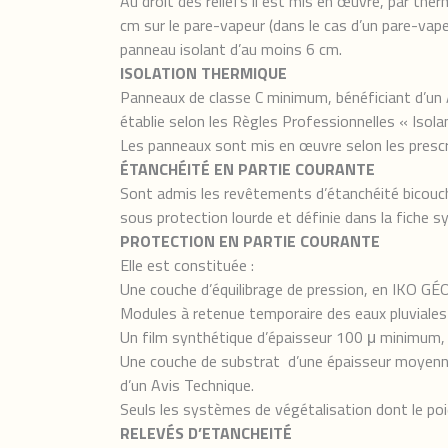
Au droit des reliefs il est mis en œuvre, par 
cm sur le pare-vapeur (dans le cas d’un pare-vape
panneau isolant d’au moins 6 cm.
ISOLATION THERMIQUE
Panneaux de classe C minimum, bénéficiant d’un A
établie selon les Règles Professionnelles « Isol
Les panneaux sont mis en œuvre selon les prescri
ÉTANCHÉITÉ EN PARTIE COURANTE
Sont admis les revêtements d’étanchéité bicou
sous protection lourde et définie dans la fich
PROTECTION EN PARTIE COURANTE
Elle est constituée :
Une couche d’équilibrage de pression, en IKO GÉ
Modules à retenue temporaire des eaux pluvial
Un film synthétique d’épaisseur 100 μ minimum
Une couche de substrat d’une épaisseur moyenne 
d’un Avis Technique.
Seuls les systèmes de végétalisation dont le poi
RELEVÉS D’ETANCHEITÉ