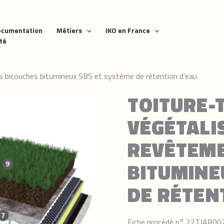
ocumentation
Métiers
IKO en France
ité
s bicouches bitumineux SBS et système de rétention d’eau
TOITURE-
VÉGÉTALI
REVÊTEME
BITUMINE
DE RÉTEN
Fiche procédé n° 22TJAR00