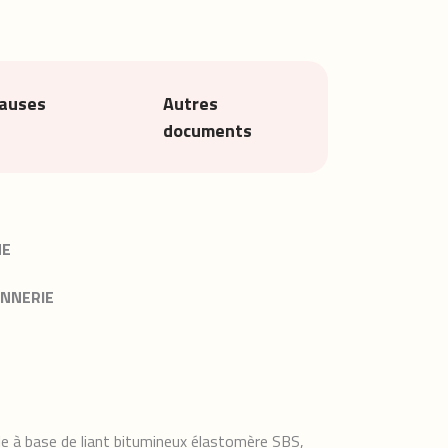
lauses
Autres
documents
NE
ONNERIE
le à base de liant bitumineux élastomère SBS,