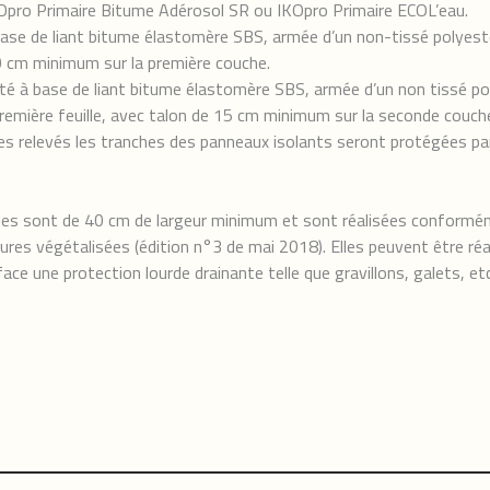
KOpro Primaire Bitume Adérosol SR ou IKOpro Primaire ECOL’eau.
 base de liant bitume élastomère SBS, armée d’un non-tissé polyest
 cm minimum sur la première couche.
éité à base de liant bitume élastomère SBS, armée d’un non tissé p
emière feuille, avec talon de 15 cm minimum sur la seconde couch
t des relevés les tranches des panneaux isolants seront protégé
riles sont de 40 cm de largeur minimum et sont réalisées conformé
tures végétalisées (édition n°3 de mai 2018). Elles peuvent être réa
ce une protection lourde drainante telle que gravillons, galets, e