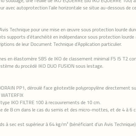
thermo soudage, une feuille de IKO EQUERRE (ou IKO EQUERRE 100) 
ur avec autoprotection l’aile horizontale se situe au-dessous de ce
vis Technique pour une mise en œuvre sous protection lourde dure e
ants supports d’étanchéité en indépendance sous protection lourde 
ptions de leur Document Technique d’Application particulier.
ches en élastomère SBS de IKO de classement minimal F5 I5 T2 co
e système du procédé IKO DUO FUSION sous lestage.
ODRAIN PP1, déroulé face géotextile polypropylène directement su
es WATERFIX
, type IKO FILTRE 100 à recouvrements de 10 cm.
de 8 cm dans le cas du semis et des micro-mottes, et de 4 à 6 cm 
ds à sec est supérieur à 64 kg/m² (bénéficiant d’un Avis Technique