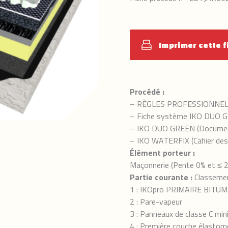
Imprimer cette f
Procédé :
– RÈGLES PROFESSIONNE
– Fiche système IKO DUO 
– IKO DUO GREEN (Document 
– IKO WATERFIX (Cahier des
Élément porteur :
Maçonnerie (Pente 0% et ≤ 
Partie courante :
Classement
1 : IKOpro PRIMAIRE BIT
2 : Pare-vapeur
3 : Panneaux de classe C mi
4 : Première couche élasto