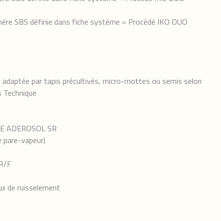
mère SBS définie dans fiche système « Procédé IKO DUO
n adaptée par tapis précultivés, micro-mottes ou semis selon
s Technique
UME ADEROSOL SR
 pare-vapeur)
R/F
aux de ruisselement