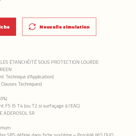
iche
Nouvelle simulation
LLES ÉTANCHÉITÉ SOUS PROTECTION LOURDE
GREEN
Technique d’Application)
 Clauses Techniques)
20%)
 F5 I5 T4 (ou T2 si surfaçage à l’EAC)
UME ADEROSOL SR
nimum
mère SBS définie dans fiche système « Procédé IKO DUO